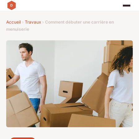
Accueil
›
Travaux
›
Comment débuter une carrière en
menuiserie