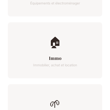
Équipements et électroménager
🏠
Immo
Immobilier, achat et location
🌱