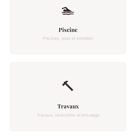
🏊
Piscine
Piscines, spas et entretien
🔨
Travaux
Travaux, rénovation et bricolage