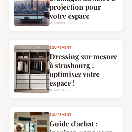
projection pour
votre espace
15 janvier 2026
ÉQUIPEMENT
Dressing sur mesure
à strasbourg :
optimisez votre
espace !
16 mai 2025
ÉQUIPEMENT
Guide d'achat :