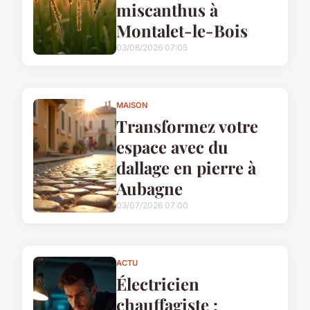
miscanthus à
Montalet-le-Bois
03/08/2026 07:05
MAISON
Transformez votre
espace avec du
dallage en pierre à
Aubagne
03/07/2026 07:00
ACTU
Électricien
chauffagiste :