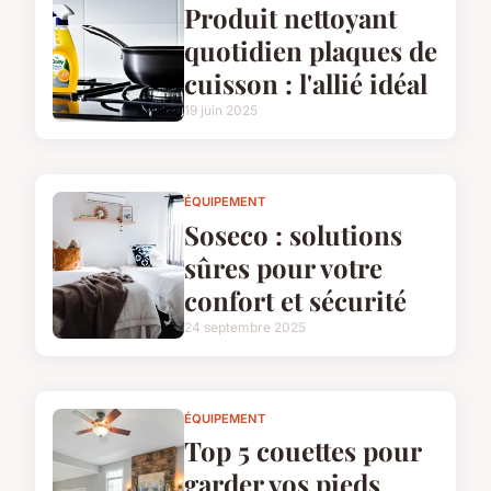
Produit nettoyant
quotidien plaques de
cuisson : l'allié idéal
19 juin 2025
ÉQUIPEMENT
Soseco : solutions
sûres pour votre
confort et sécurité
24 septembre 2025
ÉQUIPEMENT
Top 5 couettes pour
garder vos pieds